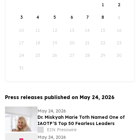
1
2
3
4
5
6
7
8
9
10
11
12
13
14
15
16
17
18
19
20
21
22
23
24
25
26
27
28
29
30
31
Press releases published on May 24, 2026
May 24, 2026
Dr. Miskyah Marie Toth Named One of
IAOTP’S Top 50 Fearless Leaders
EIN Presswire
May 24, 2026