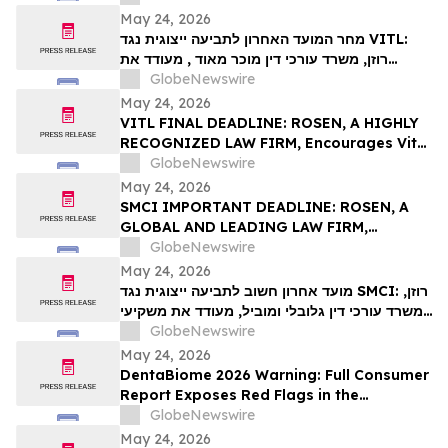
May 24, 2026
מחר המועד האחרון לתביעה ייצוגית נגד VITL:
רוזן, משרד עורכי דין מוכר מאוד , מעודד את
משקיעי Vital Farms, Inc עם הפסדים של יותר
GlobeNewswire
מ-100 אלף דולר לקבל ייעוץ משפטי לפני המועד
May 24, 2026
האחרון החשוב ב-26 במאי בתביעה ייצוגית
VITL FINAL DEADLINE: ROSEN, A HIGHLY
בניירות ערך שהוגשה לראשונה על ידי המשרד–
RECOGNIZED LAW FIRM, Encourages Vital
VIT…
Farms, Inc. Investors with Losses in
GlobeNewswire
Excess of $100K to Secure Counsel Before
May 24, 2026
Important May 26 Deadline in Securities
SMCI IMPORTANT DEADLINE: ROSEN, A
Class Action First Filed by the Firm - VITL
GLOBAL AND LEADING LAW FIRM,
Encourages Super Micro Computer, Inc.
GlobeNewswire
Investors with Losses in Excess of $100K
May 24, 2026
to Secure Counsel Before Important May
מועד אחרון חשוב לתביעה ייצוגית נגד SMCI: רוזן,
26 Deadline in Securities Class Action –
משרד עורכי דין גלובלי ומוביל, מעודד את משקיעי
SMCI
Super Micro Computer, Inc עם הפסדים של
GlobeNewswire
יותר מ-100 אלף דולר לקבל ייעוץ משפטי לפני
May 24, 2026
המועד החשוב ב-26 במאי בתביעה ייצוגית לניירות
DentaBiome 2026 Warning: Full Consumer
ערך – SMC…
Report Exposes Red Flags in the
Counterfeit Oral Supplement Market
GlobeNewswire
May 24, 2026