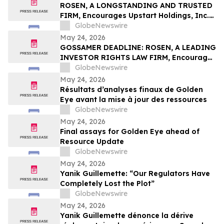
ROSEN, A LONGSTANDING AND TRUSTED
FIRM, Encourages Upstart Holdings, Inc.
Investors to Secure Counsel Before
GlobeNewswire
Important Deadline in Securities Class
May 24, 2026
Action – UPST
GOSSAMER DEADLINE: ROSEN, A LEADING
INVESTOR RIGHTS LAW FIRM, Encourages
Gossamer Bio, Inc. Investors with Losses
GlobeNewswire
in Excess of $100K to Secure Counsel
May 24, 2026
Before Important Deadline in Securities
Résultats d’analyses finaux de Golden
Class Action – GOSS
Eye avant la mise à jour des ressources
GlobeNewswire
May 24, 2026
Final assays for Golden Eye ahead of
Resource Update
GlobeNewswire
May 24, 2026
Yanik Guillemette: “Our Regulators Have
Completely Lost the Plot”
GlobeNewswire
May 24, 2026
Yanik Guillemette dénonce la dérive