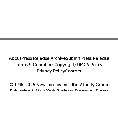
About
Press Release Archive
Submit Press Release
Terms & Conditions
Copyright/DMCA Policy
Privacy Policy
Contact
© 1995-2026 Newsmatics Inc. dba Affinity Group
Publishing & New York Business Digest. All Rights
Reserved.
Cookie Settings / Your Privacy Choices